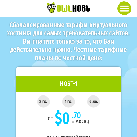
Сбалансированные тарифы виртуального
хостинга для самых требовательных сайтов.
Вы платите только за то, что Вам
действительно нужно. Честные тарифные
планы по честной цене:
HOST-1
2 го.
1 го.
6 ме.
$0
.70
от
в месяц